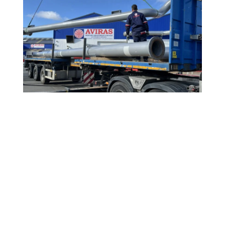
Coordonnées
Pages légales
14 Avenue de
Confidentialité
la Loire,
CGU
44480