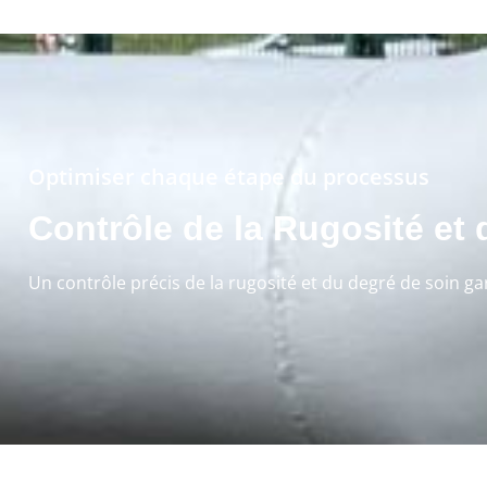
Optimiser chaque étape du processus
Contrôle de la Rugosité et
Un contrôle précis de la rugosité et du degré de soin ga