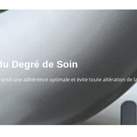
 du Degré de Soin
rantit une adhérence optimale et évite toute altération de l