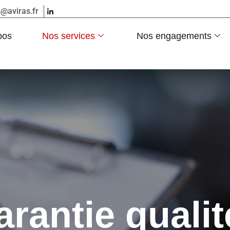
s@aviras.fr
pos
Nos services
Nos engagements
rantie qualit