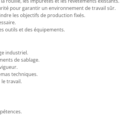
la rouille, les impuretés et les revêtements existants.
rité pour garantir un environnement de travail sûr.
indre les objectifs de production fixés.
essaire.
es outils et des équipements.
e industriel.
ments de sablage.
vigueur.
hémas techniques.
e travail.
mpétences.